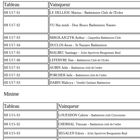
Tableau
Vainqueur
SH U17-S1
LE DELLIOU Marius - Badminton Club de l'Erdre
SH U17-S2
VU Hai minh - Don Bosco Badminton Nantes
SH U17-S3
MIKOLAJCZYK Arthur -
Carquefou Badminton Club
SH U17-S4
DUCLOS Awen - St Nazaire Badminton
SH U17-S5
MALBEC Santiago -
Ailes Sportives Bouguenais Rezé
SH U17-S6
LEFEBVRE Ilan -
Badminton Club de l'Erdre
SD U17-S1
AUBIN Julie -
Badminton club de l'erdre
SD U17-S2
PORCHER Jade -
Badminton club de l'erdre
SD U17-S3
DABIN Malicya -
Vendée Challans Badminton
Minime
Tableau
Vainqueur
SH U15-S1
LOUESDON Calixte -
Badminton club Clissonnais
SH U15-S2
CHERHAL Titouan -
Badminton club de l'erdre
SH U15-S3
SEGALEN Edern -
Ailes Sportives Bouguenais Rezé