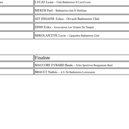
ns
LUCAS Lyam -
Club Badminton St Luce/Loire
MEKER Paul -
Badminton club St Herblain
AIT HSSAINE Zohra - Orvault Badminton Club
DINH Erika -
Association Les Volants Du Temple
MIKOLAJCZYK Lucie -
Carquefou Badminton Club
Finaliste
MAUCORT EVRARD Basile -
Ailes Sportives Bouguenais Rezé
BRAULT Nathéo -
A.S. De Badminton Lorousaine