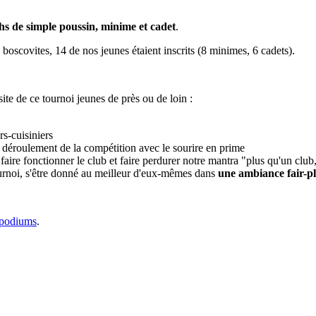
s de simple poussin, minime et cadet
.
é boscovites, 14 de nos jeunes étaient inscrits (8 minimes, 6 cadets).
ite de ce tournoi jeunes de près ou de loin :
rs-cuisiniers
 déroulement de la compétition avec le sourire en prime
re fonctionner le club et faire perdurer notre mantra "plus qu'un club, 
ournoi, s'être donné au meilleur d'eux-mêmes dans
une ambiance fair-p
 podiums
.