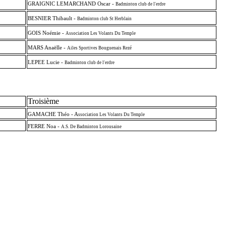
GRAIGNIC LEMARCHAND Oscar -
Badminton club de l'erdre
BESNIER Thibault -
Badminton club St Herblain
GOIS Noémie -
Association Les Volants Du Temple
MARS Anaëlle -
Ailes Sportives Bouguenais Rezé
LEPEE Lucie -
Badminton club de l'erdre
Troisième
GAMACHE Théo - A
ssociation Les Volants Du Temple
FERRE Noa -
A.S. De Badminton Lorousaine