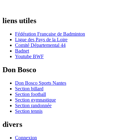
liens utiles
Fédération Française de Badminton
Ligue des Pays de la Loire
Comité Départemental 44
Badnet
Youtube BWF
Don Bosco
Don Bosco Sports Nantes
Section billard
Section football
Section gymnastique
Section randonnée
Section tennis
divers
Connexion