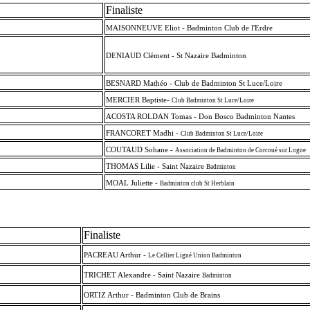
Finaliste
MAISONNEUVE Eliot - Badminton Club de l'Erdre
DENIAUD Clément - St Nazaire Badminton
BESNARD Mathéo - Club de Badminton St Luce/Loire
MERCIER Baptiste-
Club Badminton St Luce/Loire
ACOSTA ROLDAN Tomas - Don Bosco Badminton Nantes
FRANCORET Madhi -
Club Badminton St Luce/Loire
COUTAUD Sohane -
Association de Badminton de Corcoué sur Logne
THOMAS Lilie - Saint Nazaire
Badminton
MOAL Juliette -
Badminton club St Herblain
Finaliste
PACREAU Arthur -
Le Cellier Ligné Union Badminton
TRICHET Alexandre - Saint Nazaire
Badminton
ORTIZ Arthur - Badminton Club de Brains