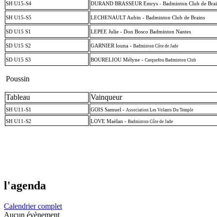
SH U15-S4
DURAND BRASSEUR Emrys - Badminton Club de Brai
SH U15-S5
LECHENAULT Aubin - Badminton Club de Brains
SD U15 S1
LEPEE Julie - Don Bosco Badminton Nantes
SD U15 S2
GARNIER louna -
Badminton Côte de Jade
SD U15 S3
BOURELIOU Mélyne -
Carquefou Badminton Club
Poussin
Tableau
Vainqueur
SH U11-S1
GOIS Samuel -
Association Les Volants Du Temple
SH U11-S2
LOVE Maëlan -
Badminton Côte de Jade
l'agenda
Calendrier complet
Aucun évènement