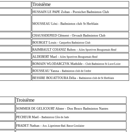
Troisième
HUSSAIN LE PAPE Zoltan - Pornichet Badminton Club
MOUSSEAU Léni - Badminton club St Herblain
CHAUSSDEPIED Clément - Orvault Badminton Club
BOURGET Louis -
Carquefou Badminton Club
RAIMBAULT COIANIZ Ruben -
Ailes Sportives Bouguenais Rezé
ALDEBERT Mael -
Ailes Sportives Bouguenais Rezé
ROMAIN WLODARCZYK Mathilde -
Club Badminton St Luce/Loire
ROUSSEAU Yanna -
Badminton club de l'erdre
BESSIRE BOUATTOURA Délia -
Badminton club de St Herblain
Troisième
SOMMER DE GELICOURT Alister - Don Bosco Badminton Nantes
PECHEUR Maël -
Badminton Côte de Jade
FRADET Nathan -
Ass. Ligerienne Bad. Basse Goulaine