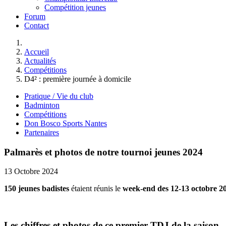
Compétition jeunes
Forum
Contact
Accueil
Actualités
Compétitions
D4² : première journée à domicile
Pratique / Vie du club
Badminton
Compétitions
Don Bosco Sports Nantes
Partenaires
Palmarès et photos de notre tournoi jeunes 2024
13 Octobre 2024
150 jeunes badistes
étaient réunis le
week-end des 12-13 octobre 2
Les chiffres et photos de ce premier TDJ de la saison