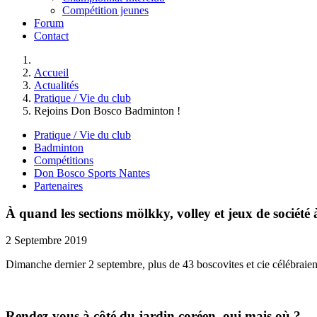
Compétition jeunes
Forum
Contact
Accueil
Actualités
Pratique / Vie du club
Rejoins Don Bosco Badminton !
Pratique / Vie du club
Badminton
Compétitions
Don Bosco Sports Nantes
Partenaires
À quand les sections mölkky, volley et jeux de société
2 Septembre 2019
Dimanche dernier 2 septembre, plus de 43 boscovites et cie célébraie
Rendez-vous à côté du jardin coréen, oui mais où ?