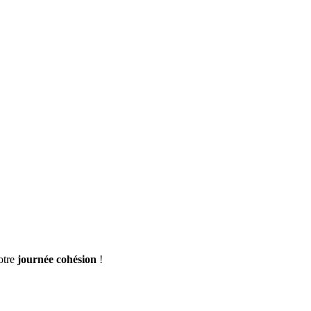
otre
journée cohésion
!