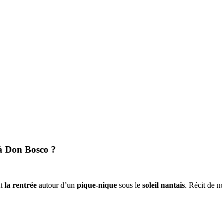
 à Don Bosco ?
nt
la rentrée
autour d’un
pique-nique
sous le
soleil nantais
. Récit de n