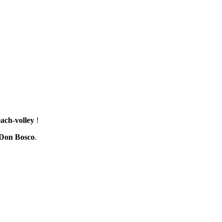
each-volley
!
 Don Bosco
.