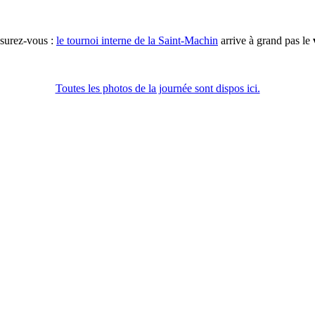
ssurez-vous :
le tournoi interne de la Saint-Machin
arrive à grand pas le
Toutes les photos de la journée sont dispos ici.