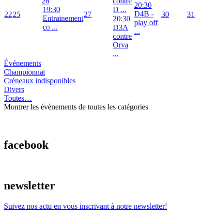
26
contre
20:30
19:30
D ...
D4B -
22
25
27
30
31
Entrainement
20:30
play off
co ...
D3A
...
contre
Orva
...
Événements
Championnat
Créneaux indisponibles
Divers
Toutes…
Montrer les évènements de toutes les catégories
facebook
newsletter
Suivez nos actu en vous inscrivant à notre newsletter!