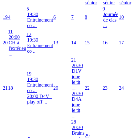
sénior
sénior
sénior
5
9
19:30
Journée
19
4
6
7
8
10
Entrainement
de clas
co ...
...
11
12
20:00
19:30
20
CH à
13
14
15
16
17
Entrainement
l'extérieu
co ...
...
21
20:30
D1V
19
joue
19:30
le tit
Entrainement
...
21
18
20
22
23
24
co ...
20:30
20:00 D4V -
D4A
play off ...
joue
le tit
...
28
20:30
Brains
29